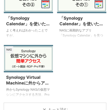
2026/7/15
2026/7/15
「Synology
「Synology
Calendar」を使いたい
Calendar」を使いたい
② まさかそんな罠が
①
よく考えればわかったことで
NASに画期的なアプリ
すが。
「Synology Calendar」を見つ
けたので使いたいわけです
よ。
NAS
2023/5/11
Synology Virtual
Machineに外からアク
セスする【ポート開放
外からSynology NASの仮想マ
＆Proライセンス不要】
シンにアクセスする方法、Pro
ライセンスも不要で、めちゃ
くちゃ簡単でした。
もっと読む