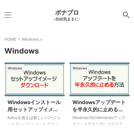
ボナブロ
-自由気ままに-
HOME
>
Windows
>
Windows
Windows
Windows
2023/4/16
2021/10/10
Windowsインストール
Windowsアップデート
用セットアップイメー
を半永久的に止める方
ジ(iso)をダウンロード
法
Rufusを使えば新しいバージョ
Windows10のWindowsアップ
する
ンも古いバージョンもダウン
デートを半永久的に止める方
ロードできます。
法です。